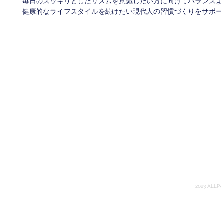
毎日のスッキリとしたリズムを意識したい方に向けてバランス
健康的なライフスタイルを続けたい現代人の習慣づくりをサポ
Terms of Use
Priva
Commercial Disclosure
in
2023 ALLP