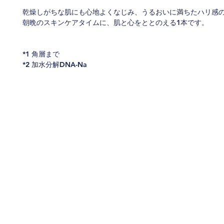
乾燥しがちな肌にも心地よくなじみ、うるおいに満ちたハリ感
朝晩のスキンケアタイムに、肌と心をととのえる1本です。
*1 角層まで
*2 加水分解DNA-Na
Terms of Use
Priva
Commercial Disclosure