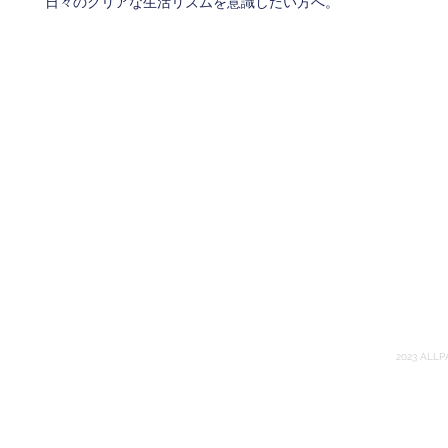
日々のクリアな生活リズムを意識したい方へ。
Terms of Use
Priva
Commercial Disclosure
in
2023 ALLP