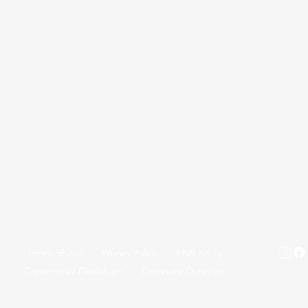
Terms of Use
Privacy Policy
SNS Policy
Commercial Disclosure
Company Overview