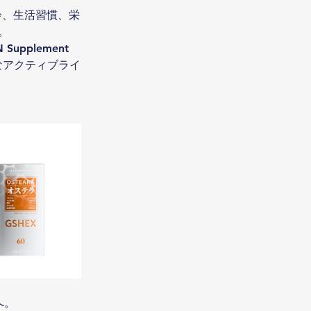
齢、生活習慣、栄
。
plement 
かなアクティブライ
へ。