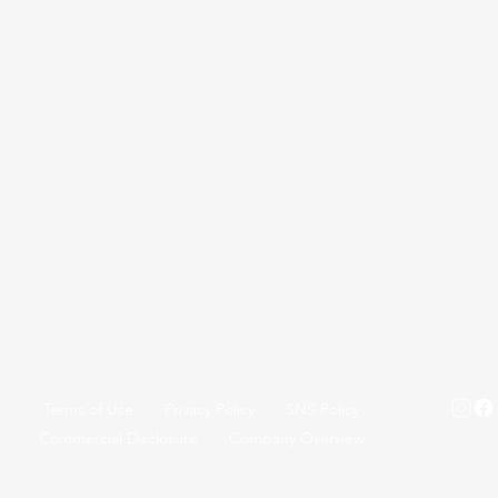
Terms of Use
Privacy Policy
SNS Policy
Commercial Disclosure
Company Overview