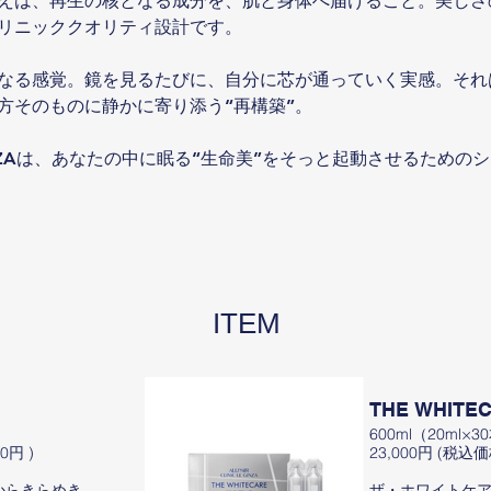
えは、再⽣の核となる成分を、肌と⾝体へ届けること。美しさの
リニッククオリティ設計です。
なる感覚。鏡を⾒るたびに、⾃分に芯が通っていく実感。それ
⽅そのものに静かに寄り添う“再構築”。
E GINZAは、あなたの中に眠る“⽣命美”をそっと起動させるため
ITEM
THE WHITE
600ml（20ml×3
0円 )
23,000円 (税込価格
からきらめき
ザ・ホワイトケ