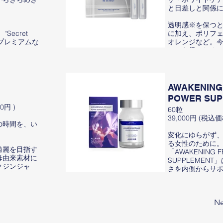
と日差しと関係
透明感※を保つ
Secret
に加え、ポリフ
、プレミアムな
オレンジなど。
かさを保つため
ンゴンベリーな
厳選しました。
cret
ともに変化しや
晴れた日に心置
AWAKENING
ように。
POWER SUP
あなたの明るい
0円 )
寄り添います。
60粒
は、ノニやパイ
39,000円 (税込価格
の時間を、い
素材を先進技
※つややかさやな
ら肌印象を
変化にゆらがず
とアプロー
る女性のために
綺麗を目指す
エラスチン
【商品名】オール
「AWAKENING F
母由来素材に
ラーゲンな
ギンザ ザ ホワイ
SUPPLEMEN
クジンジャ
日のケアに
【名称】清涼飲
さを内側からサ
ました。
容と健やかさ
【内容量】600ml（
ル設計のサプリ
られるきっか
袋）
なライフスタ
【賞味期限】枠
Ne
【保存方法】直
AglyMax®※１や
など、年齢と
け、冷暗所に保
ランスの海岸松
ポイントにも
【販売者】株式会
由来の素材を厳選