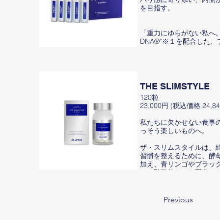
を目指す。
「重力にゆらがない私へ。 “
DNA®”※１を配合した
インナーケアドリンク」
ALLPAIR独自の複合成分“Se
DNA®※１”が、年齢と
THE SLIMSTYLE
すいハリ感をサポート。
120粒
23,000円 (税込価格 24,84
“Secret DNA®※１”に
私たちに欠かせない食事
ナップルなど、天然由来
っそう楽しいものへ。
術で繊細に調和。 内側か
支え、次世代のハリ感へ
ザ・スリムスタイルは、
チ。 そしてグラマリズム
習慣を整えるために、酵
®※2やヒアルロン酸、コ
加え、青リンゴやブラッ
どの美容成分を厳選。 毎
ー、乳酸菌などを配合し
取り入れやすい形で、美
適度な食事と運動を続け
を内側から支えます。
けとなるために、前向き
イルを見つめ直します。
Previous
顔まわりやボディライン
ともに変化を感じやすい