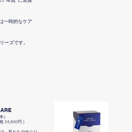
“本質”に直接
は⼀時的なケア
のシリーズです。
CARE
THE 
0本）
60ｇ（2
 24,840円 )
17,000
アは、私たちのめぐり
「なんと