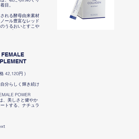
に着目。
分らしく
低分子コ
とされる酵母由来素材
ど、美容
ェノール豊富なレッド
く配合し
今のうるおいとすこや
アドリン
に、ゆずやいちご、リ
ど、果物由来の素材を
ALLPA
おいとハ
に、やさ
きなく、出かけられる
コラーゲ
 FEMALE
しさの土
PLEMENT
１日に、内からそっと
想から生
 42,120円 )
肌の印象
めらかさを指す
しさ”を
、自分らしく輝き続け
地よくフ
。
続けるほ
ペア クリニック レ
EMALE POWER
へ。
トケア
T」は、美しさと健やか
料水
ポートする、ナチュラ
【商品名
20ml×5本/袋×6
メントです。
レ・ギン
【名称】
外下部に記載
リウム含
xt
射日光、高温多湿を避
VENETRON®※2、フ
【内容量】
存してください。
やヤシの実など、自然
【賞味期
社オールペア 東京
して配合。 日々の
【保存方