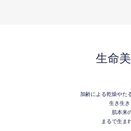
​生命
加齢による乾燥やた
生き生き
肌本来
まるで生ま