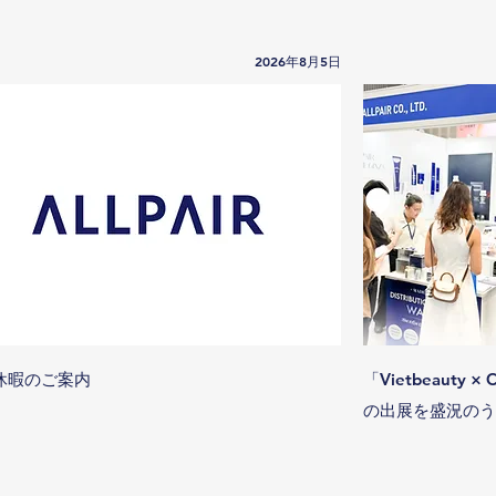
2026年8月5日
休暇のご案内
「Vietbeauty × 
の出展を盛況のう