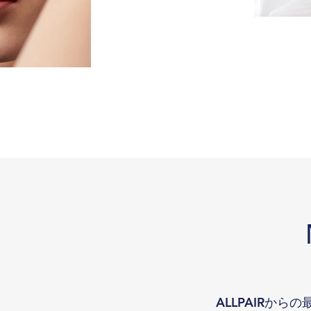
ALLPAIRか