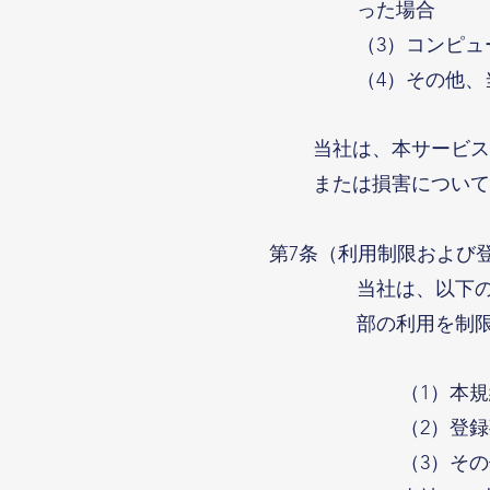
った場合
（3）コンピ
（4）その他
当社は、本サービス
または損害について
第7条（利用制限および
当社は、以下
部の利用を制
（1）本
（2）登
（3）そ