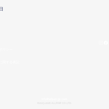
日
ポリシー
に関する表記
info@allpair-jp.com
©2023-2026 ALLPAIR CO.,LTD.