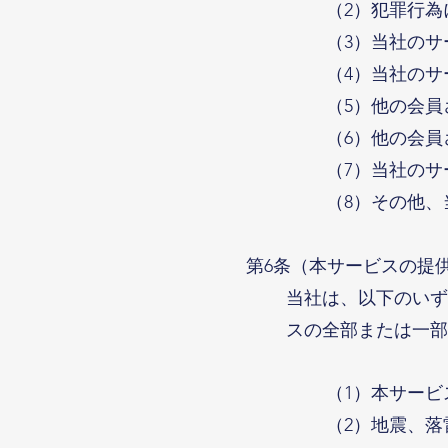
（2）犯罪行為
（3）当社の
（4）当社の
（5）他の会
（6）他の会
（7）当社の
（8）その他
第6条（本サービスの提
当社は、以下のいず
スの全部または一部
（1）本サー
（2）地震、