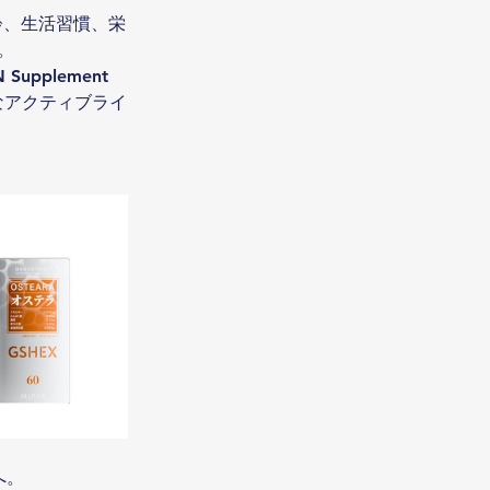
齢、生活習慣、栄
。
plement 
かなアクティブライ
へ。