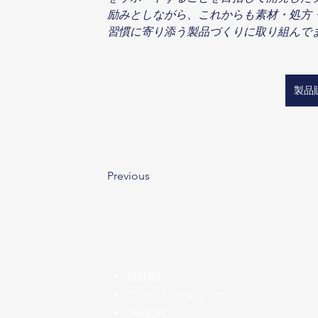
励みとしながら、これからも素材・処方
習慣に寄り添う製品づくりに取り組んで
製品
Previous
​利用規約
プライバシーポリシー
SNS規約