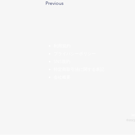
Previous
​利用規約
プライバシーポリシー
SNS規約
特定商取引法に関する表記
会社概要
in
©2023