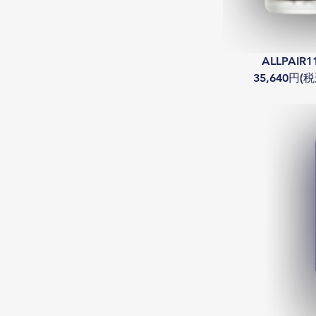
　ALLPAIR11
35,640円(