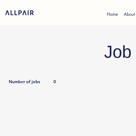
Home
About
Job 
Number of jobs
0