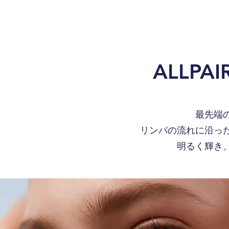
ALLPAI
最先端
リンパの流れに沿っ
明るく輝き